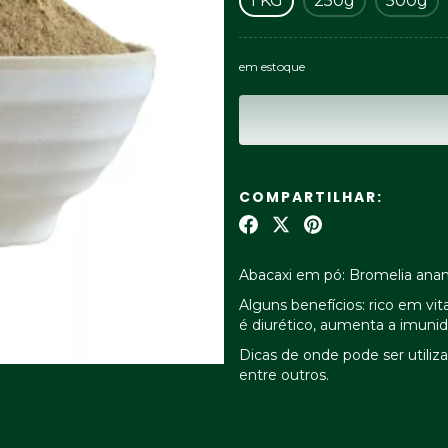
1 KG
250g
500g
em estoque
COMPARTILHAR:
Abacaxi em pó: Bromelia anan
Alguns benefícios: rico em vita
é diurético, aumenta a imunid
Dicas de onde pode ser utiliza
entre outros.