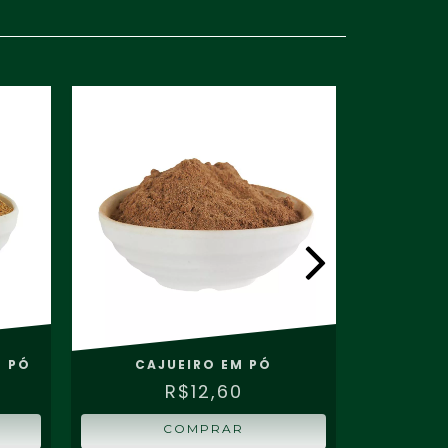
 PÓ
CAJUEIRO EM PÓ
BANANA D
R$12,60
COMPRAR