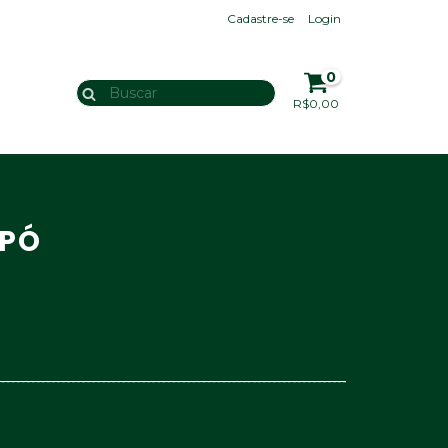
Cadastre-se
Login
0
R$0,00
 PÓ