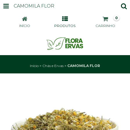
CAMOMILA FLOR
0
INÍCIO
PRODUTOS
CARRINHO
Início
>
Chás e Ervas
>
CAMOMILA FLOR