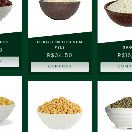
HPS
GERGELIM CRU SEM
PELE
SA
0
R$34,50
R$16
R
COMPRAR
COMP