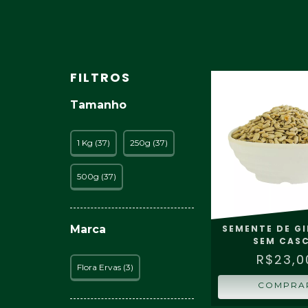
FILTROS
Tamanho
1 Kg (37)
250g (37)
500g (37)
Marca
SEMENTE DE G
SEM CAS
R$23,0
Flora Ervas (3)
COMPRA