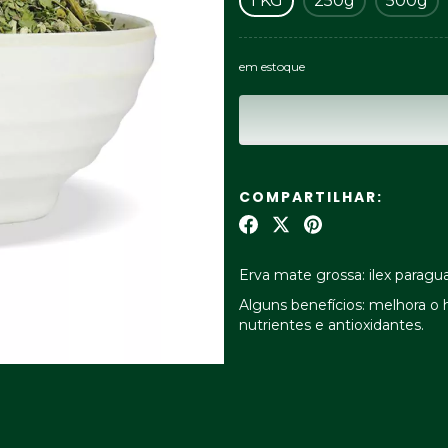
1 KG
250g
500g
em estoque
COMPARTILHAR:
Erva mate grossa: ilex paragua
Alguns benefícios: melhora o 
nutrientes e antioxidantes.